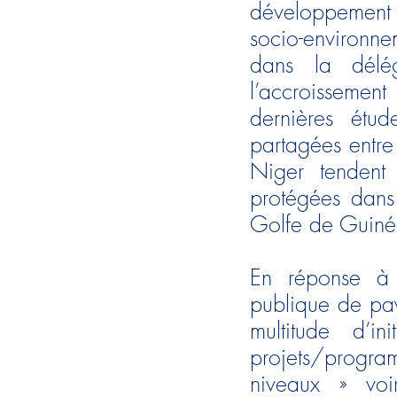
développement m
socio-environne
dans la délég
l’accroisseme
dernières étud
partagées entre
Niger tendent 
protégées dans
Golfe de Guin
En réponse à l
publique de pay
multitude d’i
projets/progra
niveaux » voir