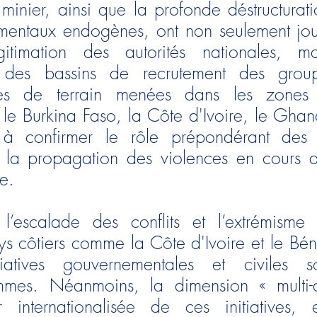
inier, ainsi que la profonde déstructurat
mentaux endogènes, ont non seulement jou
itimation des autorités nationales, m
nt des bassins de recrutement des grou
es de terrain menées dans les zones tr
 le Burkina Faso, la Côte d'Ivoire, le Ghana
à confirmer le rôle prépondérant des a
 la propagation des violences en cours a
ée.
’escalade des conflits et l’extrémisme vi
s côtiers comme la Côte d'Ivoire et le Bé
nitiatives gouvernementales et civiles
mmes. Néanmoins, la dimension « multi-ac
 internationalisée de ces initiatives,