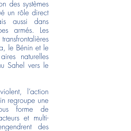
ion des systèmes
é un rôle direct
ais aussi dans
pes armés. Les
ansfrontalières
, le Bénin et le
ires naturelles
u Sahel vers le
olent, l’action
nin regroupe une
 sous forme de
teurs et multi-
 engendrent des